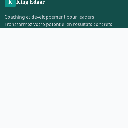
King Edgar
K
Coaching et developpement pour leaders.
Transformez votre potentiel en resultats concrets.
Formation, strategies et accompagnement
personnalise.
Nous contacter
NOS RUBRIQUES
Coaching & Formation
Entreprise & Leadership
Bien-etre & Sante
Developpement Humain