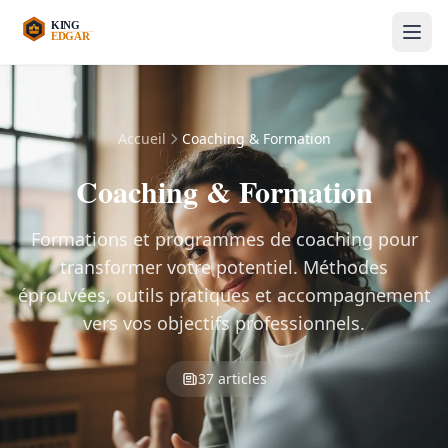
Accueil
Coaching & Formation
Coaching & Formation
Formations et programmes de coaching pour
transformer votre potentiel. Méthodes
éprouvées, outils pratiques et accompagnement
vers vos objectifs professionnels.
37 articles