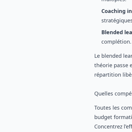
Coaching in
stratégiques
Blended le
complétion.
Le blended lea
théorie passe e
répartition li
Quelles compé
Toutes les com
budget formatio
Concentrez l’ef