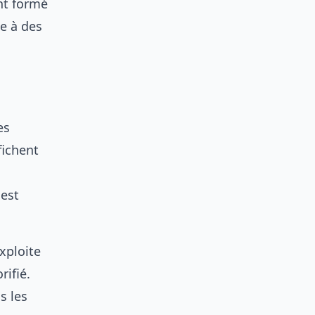
nt formé
e à des
es
fichent
 est
exploite
ifié.
s les