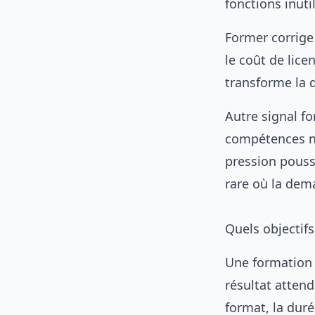
fonctions inuti
Former corrige
le coût de lic
transforme la d
Autre signal f
compétences nu
pression pousse
rare où la dema
Quels objectifs
Une formation s
résultat attend
format, la duré