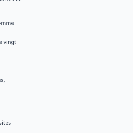
 comme
e vingt
és,
sites