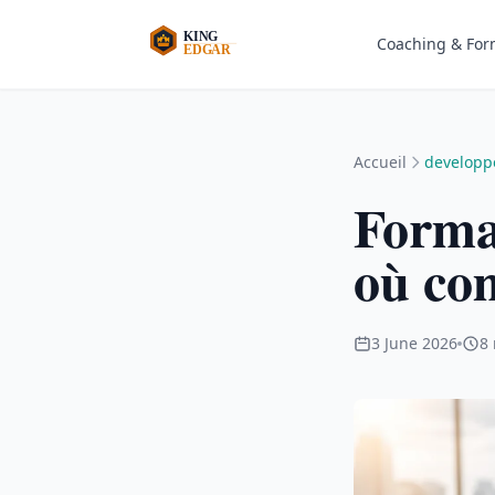
Coaching & For
Accueil
develop
Format
où co
3 June 2026
8 