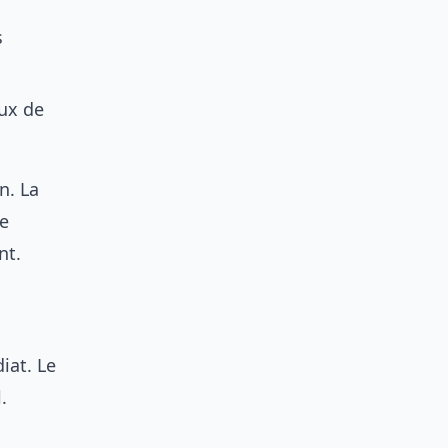
s
aux de
n. La
te
nt.
iat. Le
.