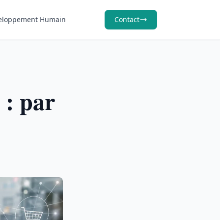
eloppement Humain
Contact
 : par