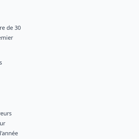
ire de 30
emier
s
reurs
sur
l’année