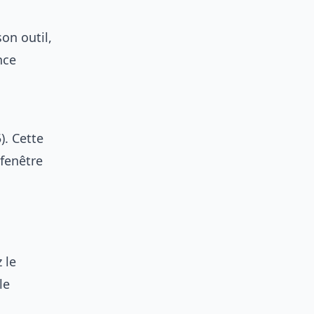
on outil,
nce
). Cette
 fenêtre
 le
le